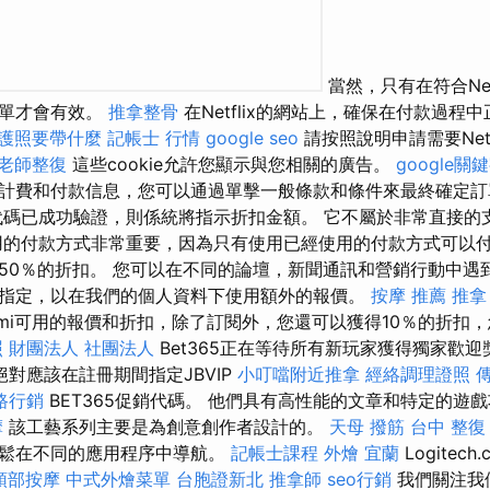
當然，只有在符合Net
訂單才會有效。
推拿整骨
在Netflix的網站上，確保在付款過程中正
護照要帶什麼
記帳士 行情
google seo
請按照說明申請需要Net
老師整復
這些cookie允許您顯示與您相關的廣告。
google關
計費和付款信息，您可以通過單擊一般條款和條件來最終確定
碼已成功驗證，則係統將指示折扣金額。 它不屬於非常直接的
的付款方式非常重要，因為只有使用已經使用的付款方式可以付款。 In
50％的折扣。 您可以在不同的論壇，新聞通訊和營銷行動中遇
指定，以在我們的個人資料下使用額外的報價。
按摩 推薦
推拿
issimi可用的報價和折扣，除了訂閱外，您還可以獲得10％的折
照
財團法人 社團法人
Bet365正在等待所有新玩家獲得獨家歡
對應該在註冊期間指定JBVIP
小叮噹附近推拿
經絡調理證照
路行銷
BET365促銷代碼。 他們具有高性能的文章和特定的遊
摩
該工藝系列主要是為創意創作者設計的。
天母 撥筋
台中 整復
輕鬆在不同的應用程序中導航。
記帳士課程
外燴 宜蘭
Logitec
頭部按摩
中式外燴菜單
台胞證新北
推拿師
seo行銷
我們關注我