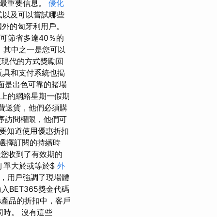
碼的最重要信息。
優化
式以及可以嘗試哪些
國外的匈牙利用戶。
銷，可節省多達40％的
，其中之一是您可以
更現代的方式獎勵回
玩具和支付系統也揭
面是出色可靠的賭場
mi在網上的網絡星期一假期
戶免費送貨，他們必須購
應用程序訪問權限，他們可
要知道使用優惠折扣
選擇訂閱的持續時
您收到了有效期的
您的訂單大於或等於$
外
是，用戶強調了現場體
BET365獎金代碼
us產品的折扣中，客戶
同時。 沒有這些