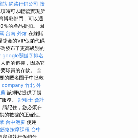
撥筋
網路行銷公司
按
單項時可以輕鬆實現所
育博彩部門，可以通
0％的產品折扣。 因
薦
台南 外燴
在線賭
獎金的VIP促銷代碼
碼發布了更高級別的
燴
google關鍵字排名
到人們的追捧，因為它
要球員的存款。 全
要的匿名圈子中拯救
o company
竹北 外
推薦
該網站提供了幾
”服務。
記帳士 會計
是，請記住，您必須在
供的數據的正確性。
摩
台中泡腳
使用
筋絡按摩課程
台中
指定和執行促銷代