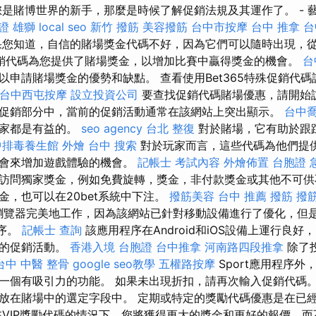
您是賭博世界的新手，那麼是時候了解促銷法規及其運作了。 - 
證 雄獅
local seo
新竹 撥筋
美容撥筋
台中市按摩
台中 推拿
台
您知道，自信的賭場獎金代碼不好，因為它們可以隨時出現，
銷代碼為您提供了賭場獎金，以增加比賽中贏得獎金的機會。
台
以申請賭場獎金的優勢和缺點。 查看使用Bet365特殊促銷代
台中西屯按摩
設立投資公司
要查找促銷代碼賭場優惠，請開始
促銷部分中，當前的促銷活動通常在該網站上突出顯示。
台中
玩家都是有益的。
seo agency
台北 整復
對於賭場，它有助於跟
中排毒養生館
外燴 台中
搜索
對於玩家而言，這些代碼為他們提
機會來增加遊戲體驗的機會。
記帳士 考試內容
外燴佈置
台胞證 
訪問獨家獎金，例如免費旋轉，獎金，非付款獎金或其他不可供
金，也可以在20bet系統中下注。
撥筋美容
台中 推薦 撥筋
撥
通過瀏覽器完美地工作，因為該網站已針對移動設備進行了優化，但
程序。
記帳士 查詢
該應用程序在Android和iOS設備上運行良好，
殊的促銷活動。
香港入境 台胞證
台中推拿
河南路四段推拿
除了投
台中 中醫 整骨
google seo教學
五權路按摩
Sport應用程序
一個有吸引力的功能。 如果未出現折扣，請再次輸入促銷代碼。
放在賭場中的選定字段中。 定期或特定的獎勵代碼優惠是在已
在VIP獎勵代碼的情況下，您將獲得更大的獎金和更好的報價，