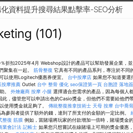
化資料提升搜尋結果點擊率-SEO分析
eting (101)
惠券60％折扣2025年4月 Webshop設計的產品可以幫助發展企
人們聚集在一起。
筋骨整復
它具有不同的產品系列，專注於不同
可以使用Logitech優惠券便宜。
台中按摩店
如果您不知道要選
區按摩推薦
Outlet
台中 整骨
優化
seo保證第一頁
台胞證 落地
幫助。
外燴廠商
按摩 小腿
選擇適合您需求的產品，因為每個人
因此，儘管您可以申請出色的Casio獎金，但他們不需要給他們
碼以使用獎金就足夠了。
傳統整復推拿技術士
天母 按摩
台中喬
為參與者提供了額外的錢，達到了所支付的金額的一定比例。
式整復 筋膜
例如，當賭場將玩家的付款增加一倍時，賭場獎金的
商業會計法 記帳士
如果您只想嘗試在線賭場上可用的獎金優惠