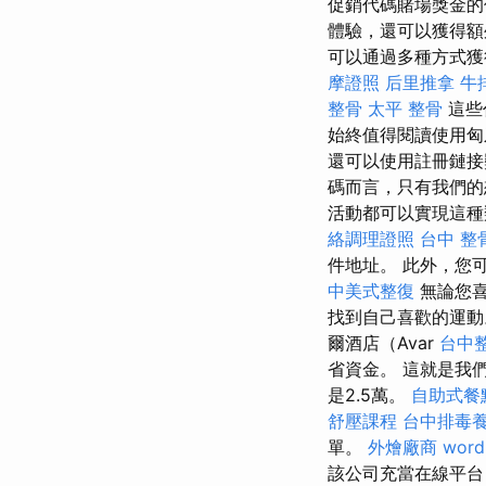
促銷代碼賭場獎金
體驗，還可以獲得額
可以通過多種方式獲
摩證照
后里推拿
牛
整骨
太平 整骨
這些
始終值得閱讀使用匈牙
還可以使用註冊鏈接
碼而言，只有我們的
活動都可以實現這種
絡調理證照
台中 整骨
件地址。 此外，您
中美式整復
無論您喜
找到自己喜歡的運
爾酒店（Avar
台中
省資金。 這就是我們
是2.5萬。
自助式餐
舒壓課程
台中排毒
單。
外燴廠商
word
該公司充當在線平台