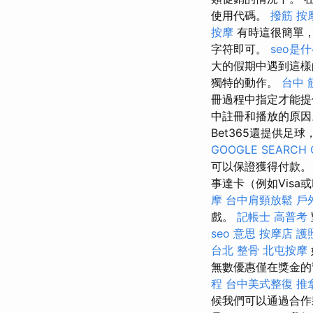
使用代碼。
撥筋
按
按摩
有時這很簡單，
字符即可。
seo是
大的假期中遇到這
獨特的動作。
台中 
冊過程中指定才能提
中註冊和播放的原
Bet365還提供
GOOGLE SEARCH 
可以保證獲得付款
事達卡（例如Visa或
摩
台中肩頸放鬆
戶
戲。
記帳士 高普考
seo 意思
按摩店
護
台北 整骨
北屯按摩
無數優惠僅在獎金
程
台中美式整復
推
候我們可以通過合