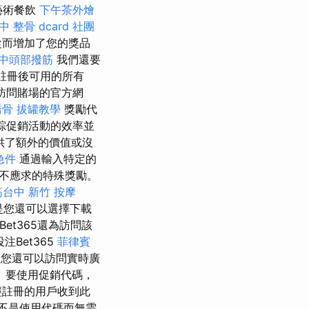
藝術餐飲
下午茶外燴
中 整骨 dcard
社團
從而增加了您的獎品
中頭部撥筋
我們還要
碼註冊後可用的所有
訪問賭場的官方網
喬骨
拔罐教學
獎勵代
踪促銷活動的效率並
供了額外的價值或沒
急件
通過輸入特定的
不應求的特殊獎勵。
筋台中
新竹 按摩
是您還可以選擇下載
Bet365還為訪問該
注Bet365
菲律賓
外，您還可以訪問實時廣
 要使用促銷代碼，
經註冊的用戶收到此
而不是使用代碼而無需