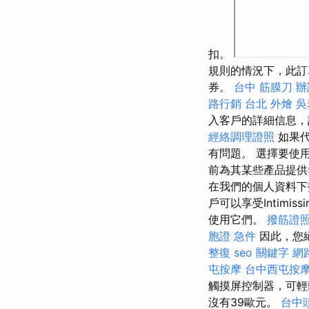
扣。
規則的情況下，此
券。
台中 筋膜刀
辦
路行銷
台北 外燴
吳
入客戶的詳細信息，
經絡調理證照
如果代
有問題。 選擇要使用
前為其某些產品提供
在我們的個人資料下
戶可以享受Intim
使用它們。
撥筋證
胞證 急件
因此，您絕
整復
seo 關鍵字
網
屯按摩
台中西屯按
觸摸屏控制器，可
沒有39歐元。
台中