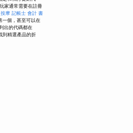
玩家通常需要在註冊
 按摩
記帳士 會計 書
第一個，甚至可以在
列出的代碼都在
m上找到精選產品的折