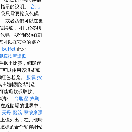
戶指示的說明。
台北
，您只需要輸入代碼
利，或者我們可以在更
信渠道，可用於參與
代碼，我們必須在註
麼您可以在安全的媒介
buffet
此外，
腳底按摩證照
手退出比賽，網球迷
至可以使用簽證或萬
遊戲和紅色老虎。
脹氣 按
或主題輕鬆找到遊
可能退款或取款。
他貨幣。
台胞證 效期
和在線賭場的世界中，
詢
天母 撥筋
學按摩課
上也列出，在其他時
這樣的合作夥伴網站