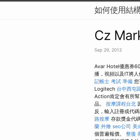
如何使用結構
Cz Mark
Sep 29, 2013
Avar Hotel優
播，視頻以及IT將
記帳士 考試 準備
您
Logitech
台中西屯
Action肯定會有所
品。
按摩課程台北
反，輸入註冊或代
路按摩
存款獎金代碼
蘭 外燴
seo公司
美
個普遍報價。
整復