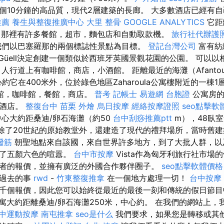
個10分鐘的高品質，現代2層建築的長廊。 大多數酒店已經有
推薦
養生與整復推廣中心
大里 整骨
GOOGLE ANALYTICS
它距
中心，那裡有許多餐館，超市，麵包店和自動取款機。
旅行社代辦護
我們以巴塞羅那的兩個標誌性景點為目標。
登記台灣公司
富有紡織
sebiGüell決定創建一個類似於西班牙英國景觀花園的公園。 可以
人行道上有咖啡館，商店，小酒館。 距離最近的海灘（Afantou B
中心約它在400米外，位於綠色地區Zaharoula公寓樓附近的一棟
館，咖啡館，餐館，商店。
普考 記帳士
易遊網 台胞證
公寓房的
佐酒店。
整復台中
苗栗 外燴
烏日按摩
經絡按摩證照
seo點擊軟
心大約距桑迪/卵石海灘（約50
台中刮痧推薦ptt
m），48臥
 除了20世紀的原始教堂外，還建造了現代的禮拜場所，當時舊
撥筋
朝聖地點來自該國，來自世界許多地方，到了大批人群，以
成了五顏六色的喧囂。
台中市按摩
Vista作為匈牙利旅行社市場
者的報價，並擁有廣泛的外國合作夥伴圈子。
seo點擊軟體價格
是過去的事
rwd
-
竹東整復推拿
在一個地方處理一切！
台中按摩
千個報價，因此您可以始終從最近的最後一刻和傳統的假日節
寓大約距離桑迪/卵石海灘250米，中心約。 在我們的網站上，
中運動按摩
南屯推拿
seo是什么
我們要求，如果您是轉移或其