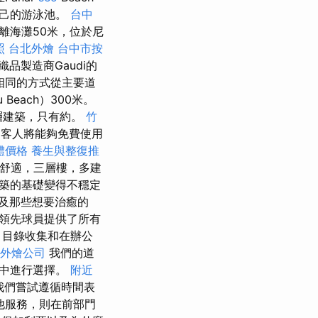
自己的游泳池。
台中
離海灘50米，位於尼
照
台北外燴
台中市按
品製造商Gaudi的
以相同的方式從主要道
each）300米。
1層建築，只有約。
竹
客人將能夠免費使用
體價格
養生與整復推
室舒適，三層樓，多建
建築的基礎變得不穩定
及那些想要治癒的
的領先球員提供了所有
目錄收集和在辦公
外燴公司
我們的道
目中進行選擇。
附近
我們嘗試遵循時間表
他服務，則在前部門