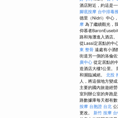
酒店附近，約這是一
腳底按摩
台中排毒
德里（Nidri）
摩
為了繼續觀光，
仰慕者BaronEu
路和海灘進入酒店。 
從Lassi定居點的
東 整骨
遠處有小酒
街道另一側的洛倫
廣中心
從定居點的中
造酒店大樓1公里。
和瀕臨滅絕。
北投 
人，將這個地方變
主要的國內旅遊經營
室到辦公室的奔跑
路數據庫每天都有數
按摩
台胞證 台北
公
更改。
新竹 按摩
台