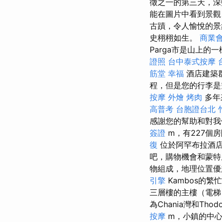
徵之一的第三天，深藍
能在圖片中看到景
古蹟，令人愉悅的景
史栩栩如生。
商業會
Parga市是山上
證照
台中泰式按摩
筋堂 幸福
酒店建築
程，但是您的行李
按摩
外燴 烤肉
多年
高普考
台胞證台北
感謝您的幫助和對我
簽證
m，有227個
復
位於阿罕布拉酒
吧，購物機會和蒙特
物組成，地理位置優
引擎
Kambos的
三層樓的主樓（電梯
為Chania灣和Th
按摩
m，小鎮的中