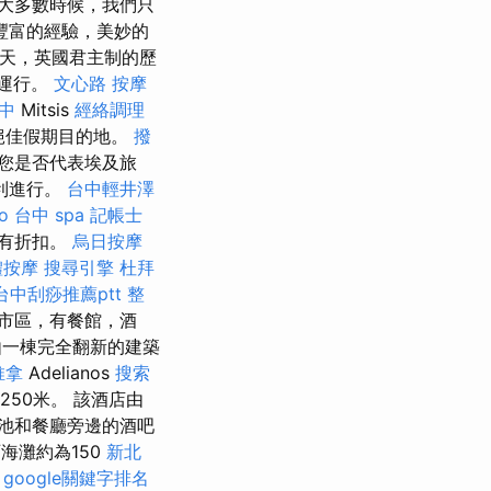
大多數時候，我們只
豐富的經驗，美妙的
一天，英國君主制的歷
後面運行。
文心路 按摩
中
Mitsis
經絡調理
上的絕佳假期目的地。
撥
您是否代表埃及旅
利進行。
台中輕井澤
eo
台中 spa
記帳士
所有折扣。
烏日按摩
體按摩
搜尋引擎
杜拜
台中刮痧推薦ptt
整
市區，有餐館，酒
由一棟完全翻新的建築
推拿
Adelianos
搜索
50米。 該酒店由
池和餐廳旁邊的酒吧
海灘約為150
新北
.
google關鍵字排名