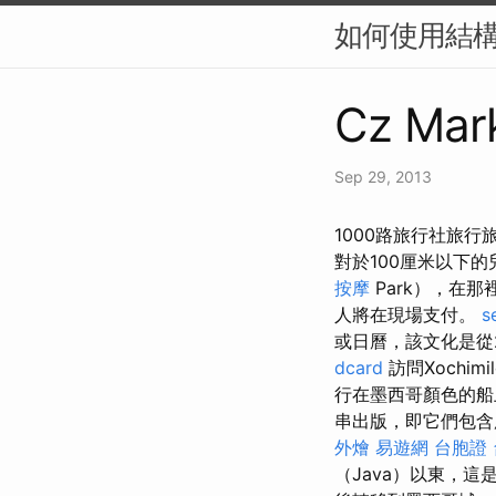
如何使用結構
Cz Mark
Sep 29, 2013
1000路旅行社旅
對於100厘米以下
按摩
Park），在
人將在現場支付。
s
或日曆，該文化是從
dcard
訪問Xochi
行在墨西哥顏色的船
串出版，即它們包
外燴
易遊網 台胞證
（Java）以東，