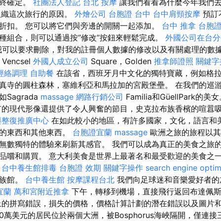
最終確定。
社團法人登記
台北 按摩
讓我們看看為什麼今年我們去
el組織這次旅行的原因。
外燴公司
台胞證 台中
台中肩頸按摩
預訂
折扣。 您可以將它們與旁邊的開關一起添加。
台中 推拿
台胞證
種組合，則可以通過按“修改”按鈕來輕鬆完成。
外國公司在台分
我可以要求刪除，對我的註冊個人數據的修改以及有關處理的數
，Vencsel
外國人成立公司
Square，Golden
推拿師證照
關鍵字
經絡調理
自助餐
在該省，西班牙月中文化的獨特寶藏，例如格拉
真寺的圓柱森林，塞維利亞和馬拉加的宮殿堡壘。 在我們的巡
Sagrada
massage
網路行銷公司
Familia和GüellPark的美
的現代形像還提供了令人興奮的節目，史克拉布族香檳的喧囂
與整復推廣中心
在如此較小的地區，有許多國家，文化，語言和
新的東西和其他東西。
台胞證宜蘭
massage
歐洲之旅的旅程以其
無數獨特的體驗來刷新其感官。 我們可以成為真正的美食之旅的
品嚐和購買。 意大利美食是世界上最著名和最受歡迎的美食之一
。
台中養生館排毒
台胞證 效期
關鍵字操作
search engine optim
水族館。
台中養生館
按摩課程台北
我們向足球迷和音樂愛好者的
宜蘭
萬和宮附近推拿
下午，轉移到機場，直接飛行返回布達佩
的拼寫錯誤，損失的價格，價格計算計劃的潛在錯誤以及圖片
00萬美元的居民位於兩個大洲，被Bosphorus海峽隔開，僅連