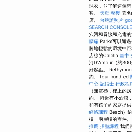
球衣，並了解這個奇
客。
天母 整復
著名
店。
台胞證照片
go
SEARCH CONSOL
穴河和冒險和充電的潛水機會
腰痛
Parks可以
勝地輕鬆的環境中距
店線的Calella
臺中 
河D'Amour（約
好起點。 Rethy
約。 four hundred
中心
記帳士 行政程
（無電梯，樓上的
約。 附近有小酒館
和有孩子的家庭提
經絡課程
Beach）
樓，兩層樓的零件。
推薦
指壓課程
我們