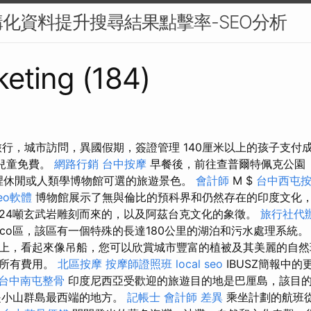
化資料提升搜尋結果點擊率-SEO分析
eting (184)
行旅行，城市訪問，異國假期，簽證管理 140厘米以上的孩子支付
的兒童免費。
網路行銷
台中按摩
早餐後，前往查普爾特佩克公園（Ch
那裡休閒或人類學博物館可選的旅遊景色。
會計師
M $
台中西屯
eo軟體
博物館展示了無與倫比的預科界和仍然存在的印度文化
24噸玄武岩雕刻而來的，以及阿茲台克文化的象徵。
旅行社代
milco區，該區有一個特殊的長達180公里的湖泊和污水處理系統
上，看起來像吊船，您可以欣賞城市豐富的植被及其美麗的自然
含所有費用。
北區按摩
按摩師證照班
local seo
IBUSZ簡報中
台中南屯整骨
印度尼西亞受歡迎的旅遊目的地是巴厘島，該目
這是小山群島最西端的地方。
記帳士 會計師 差異
乘坐計劃的航班