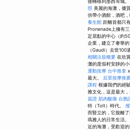
後轉移到墨西哥城
照
美麗的海灘，優質的
供帶小酒館，酒吧，
養生館
距離首都只有1
Pronenade上擁
定居點的中心（約5
企業，建立了奢華
（Gaudi）去世1
相關法規概要
在欣賞
灘的度假村安靜的小
運動按摩
台中推拿
最大。
后里按摩推
課程
根據我們的經驗
雅文化，這是最大，
簽證
肌肉酸痛
台胞
特（Tolt）時代。
撥
而豎立的，它脫離
瑪雅人的日常生活
近的海灘，受歡迎的Ma