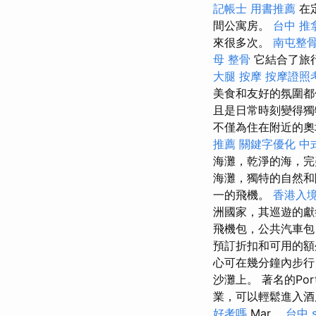
記帳士 用書推薦
在定
間公寓房。
台中 推
來很多次。
南屯整
母 整骨
它結合了旅
大腿 按摩
按摩證照
美食和友好的氛圍都
且是日常時刻變得
不僅為住在附近的奧
推薦
關鍵字優化
中
海灘，乾淨的海，
海灘，獨特的自然和陽
一的飛機。
香港入境
洲國家，其巡遊的
飛機包，公共汽車包
預訂折扣和可用的
心可在幾分鐘內步行
沙灘上。 著名的Portave
業，可以輕鬆進入
好考嗎
Mar。
台中 s