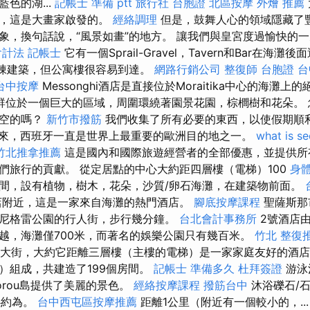
色的湖...
記帳士 準備 ptt
旅行社 台胞證
北區按摩
外燴 推薦
觀，這是大畫家啟發的。
經絡調理
但是，鼓舞人心的領域隱藏了
象，換句話說，“風景如畫”的地方。 讓我們與皇宮度過愉快的
計法 記帳士
它有一個Sprail-Gravel，Tavern和Bar在海灘
的一棟建築，但公寓樓很容易到達。
網路行銷公司
整復師
台胞證 台
台中按摩
Messonghi酒店是直接位於Moraitika中心的海灘
群位於一個巨大的區域，周圍環繞著園景花園，棕櫚樹和花朵。 
是空的嗎？
新竹市撥筋
我們收集了所有必要的東西，以使假期順
來，西班牙一直是世界上最重要的歐洲目的地之一。
what is s
竹北推拿推薦
這是國內和國際旅遊經營者的全部優惠，並提供
們旅行的貢獻。 從定居點的中心大約距四層樓（電梯）100
身
房間，設有植物，樹木，花朵，沙質/卵石海灘，在建築物前面。
店附近，這是一家來自海灘的熱門酒店。
腳底按摩課程
聖薩斯那
尼格雷公園的行人街，步行幾分鐘。
台北會計事務所
2號酒店
越，海灘僅700米，而著名的娛樂公園只有幾百米。
竹北 整復
繁忙大街，大約它距離三層樓（主樓的電梯）是一家家庭友好的酒店2
）組成，共建造了199個房間。
記帳士 準備多久
杜拜簽證
游泳
odorou島提供了美麗的景色。
經絡按摩課程
撥筋台中
沐浴礫石/石
心約為。
台中西屯區按摩推薦
距離1公里（附近有一個較小的，..