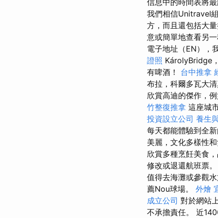
信息中的時間表將
我們相信Unitrav
方，而且還包括大量
意或簡單地查看另一
電子地址（EN），
證照
KárolyBridge
有啤酒！
台中推拿
布拉，科爾多瓦大清
欣賞高迪的傑作，例如
竹整復推拿
這座城市
投資設立公司
養生
每天都能體驗到全
美麗，文化多樣性和
欣賞多種烹飪美食，
修改或退還航班票
值得去海灘或參觀
薦Nou球場。
外燴 
成立公司
對於網站上
不承擔責任。 近14