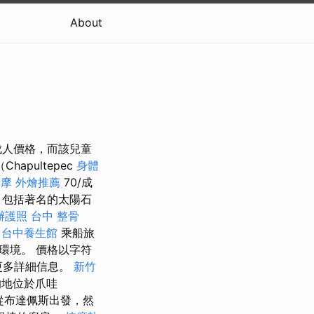
About
成人價格，而該兒童
apultepec
身體
按摩
外燴推薦
70/成
，包括著名的太陽石
辦護照
台中 整骨
。
台中養生館
乘船旅
環境。 價格以字符
的更多詳細信息。
新竹
的地位於爪哇
從布達佩斯出發，然