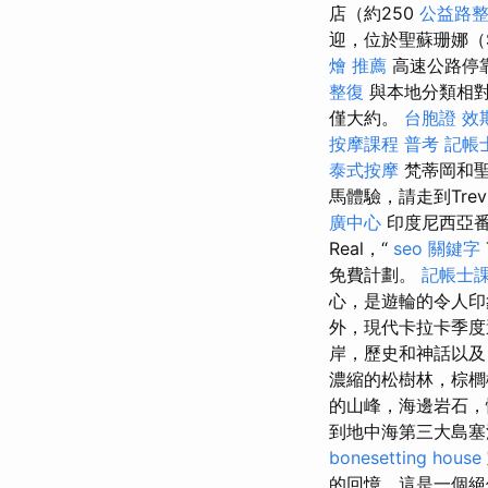
店（約250
公益路
迎，位於聖蘇珊娜（S
燴 推薦
高速公路停
整復
與本地分類相對
僅大約。
台胞證 效
按摩課程
普考 記帳
泰式按摩
梵蒂岡和聖
馬體驗，請走到Tr
廣中心
印度尼西亞番
Real，“
seo 關鍵字
免費計劃。
記帳士課
心，是遊輪的令人
外，現代卡拉卡季度還
岸，歷史和神話以及
濃縮的松樹林，棕櫚
的山峰，海邊岩石
到地中海第三大島塞
bonesetting house
的回憶，這是一個