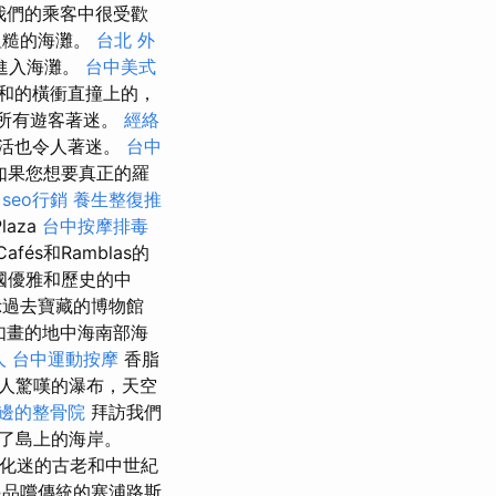
我們的乘客中很受歡
粗糙的海灘。
台北 外
進入海灘。
台中美式
溫和的橫衝直撞上的，
讓所有遊客著迷。
經絡
活也令人著迷。
台中
如果您想要真正的羅
seo行銷
養生整復推
aza
台中按摩排毒
Cafés和Ramblas的
國優雅和歷史的中
過去寶藏的博物館
景如畫的地中海南部海
人
台中運動按摩
香脂
人驚嘆的瀑布，天空
邊的整骨院
拜訪我們
了島上的海岸。
化迷的古老和中世紀
品嚐傳統的塞浦路斯