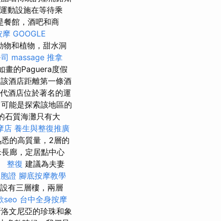
上運動設施在等待乘
是餐館，酒吧和商
按摩
GOOGLE
地動物和植物，甜水洞
公司
massage
推拿
畫的Paguera度假
該酒店距離第一條酒
 現代酒店位於著名的運
，它可能是探索該地區的
小的石質海灘只有大
摩店
養生與整復推廣
悉的高質量，2層的
0米長廊，定居點中心
。
整復
建議為夫妻
台胞證
腳底按摩教學
，設有三層樓，兩層
seo
台中全身按摩
洛文尼亞的珍珠和象