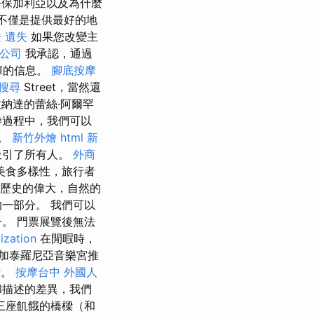
保加利亞以及為什麼
不僅是提供最好的地
 遺失
如果您改變主
公司
我承認，通過
據的信息。
腳底按摩
搜尋
Street，當然還
納達的蕾絲·阿爾罕
游過程中，我們可以
女。
新竹外燴
html
新
吸引了所有人。
外商
美食多樣性，旅行者
歷史的偉大，自然的
一部分。 我們可以
。 門票展覽後無法
ization
在閒暇時，
加泰羅尼亞音樂宮推
斯。
按摩台中
外國人
和描述的差異，我們
接三座飢餓的橋樑（和