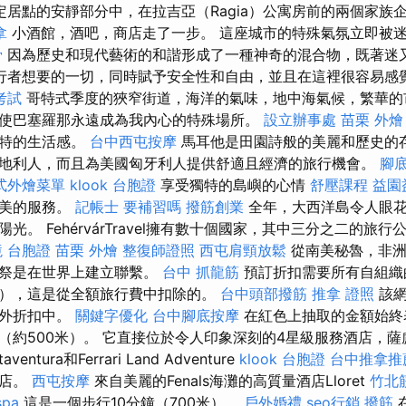
居點​​的安靜部分中，在拉吉亞（Ragia）公寓房前的兩個家
拿
小酒館，酒吧，商店走了一步。 這座城市的特殊氣氛立即被
骨
因為歷史和現代藝術的和諧形成了一種神奇的混合物，既著迷
行者想要的一切，同時賦予安全性和自由，並且在這裡很容易感
考試
哥特式季度的狹窄街道，海洋的氣味，地中海氣候，繁華的
使巴塞羅那永遠成為我內心的特殊場所。
設立辦事處
苗栗 外燴
獨特的生活感。
台中西屯按摩
馬耳他是田園詩般的美麗和歷史的存
地利人，而且為美國匈牙利人提供舒適且經濟的旅行機會。
腳
式外燴菜單
klook 台胞證
享受獨特的島嶼的心情
舒壓課程
益園
完美的服務。
記帳士 要補習嗎
撥筋創業
全年，大西洋島令人眼花
光。 FehérvárTravel擁有數十個國家，其中三分之二的旅
 台胞證
苗栗 外燴
整復師證照
西屯肩頸放鬆
從南美秘魯，非洲
獻祭是在世界上建立聯繫。
台中 抓龍筋
預訂折扣需要所有自組織
），這是從全額旅行費中扣除的。
台中頭部撥筋
推拿 證照
該網
額外折扣中。
關鍵字優化
台中腳底按摩
在紅色上抽取的金額始終
（約500米）。 它直接位於令人印象深刻的4星級服務酒店，
ntura和Ferrari Land Adventure
klook 台胞證
台中推拿推
酒店。
西屯按摩
來自美麗的Fenals海灘的高質量酒店Lloret
竹北
pa
這是一個步行10分鐘（700米）。
戶外婚禮
seo行銷
撥筋
在