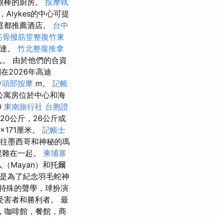
很棒的廚房。
按摩執
，Alykes的中心可提
庭都推薦酒店。
台中
筋骨撥筋堂整復竹東
到達。
竹北整復推拿
。 由於他們的合資
在2026年高迪
中頭部按摩
m。
記帳
公寓房位於中心和海
0
東南旅行社 台胞證
20公斤，26公斤或
9×171厘米。
記帳士
前往墨西哥和神秘的瑪
混雜在一起。
柬埔寨
人（Mayan）和托爾
堡）是為了紀念羽毛蛇神
特殊的聲學，球扮演
害者和勝利者。 最
，咖啡館，餐館，商