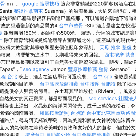
整骨
m）。
google 搜尋技巧
這家非常精緻的220間客房酒店在
anta
整復推拿南屯
Susanna）的沿海長廊，大約來自卵石，
靠站距離巴塞羅那很容易到達巴塞羅那，可以通過台階地下通道
應的經過翻新的高品質的4
台中市整骨
-Star酒店是建立在較
期
距離海灘150米，約距中心500米。 羅馬，永恆的城市總是
士
除了體育館和羅曼姆論壇等古董廢墟之外，這座城市的現代生
彼得大教堂對其宗教和歷史價值觀印象深刻。
天母 推拿
整復
evi噴泉，將硬幣扔進水中，以期獲得未來的回報。
西屯按摩
茶會
茄巴厘島長期以來吸引了自然美女和輕鬆的環境。 隨後，關於Pl
Tapas”，“
seo agency
Jamon
豐原按摩推薦
整骨
Serrano”，
程 台北
晚上，酒店在酒店舉行可選晚餐。
台中 spa
倫敦是英
印象深刻的目的地。
台中筋膜放鬆推薦
台中按摩
台胞證
除了揭示
提供令人興奮的節目。 在土耳其里維埃拉（Riviera），風
自然美女的真正寶庫，都是顯而易見的。
seo services
社團法
樹從棗上湧出，水晶般的海洋閃閃發光，成千上萬的綠松石，令
，懶惰的懶惰海灘。
腳底按摩證照
台胞證
台中市北屯區軍功路周
浦路斯，稱為阿芙羅狄蒂島，因為美麗和愛的女神將海泡沫留在
宜人的氣候島在等待著美味的食物和友好的人的遊客，但由於文
絕佳的選擇。
按摩台中
自助餐外燴
台中全身按摩推薦
和我們一起