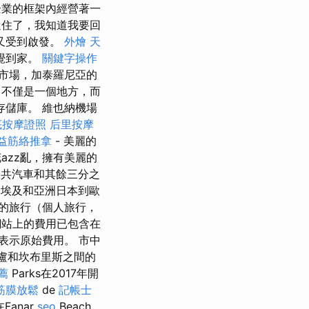
族企業的框架內經營著一
迷住了，我知道我要回
又受到啟發。
外燴
天
覺到家。
關鍵字操作
市場，加泰羅尼亞的
不僅是一個地方，而
儲庫。 維也納機場
底按摩證照
后里按摩
益筋絡推拿
- 美麗的
azz亂，擁有美麗的
行公共汽車和其餘三分之
埃及和亞洲日本到歐
的旅行（個人旅行，
站上的費用已包含在
表示原始費用。 市中
薩盧和坎布里斯之間的
薦
Parks在2017年開
筋膜放鬆
de
記帳士
Fanar
seo
Beach