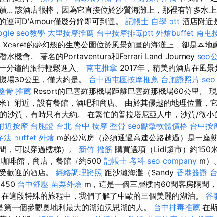
蹟... 該酒店很棒，因為它直接位於沙質海灘上，那裡有許多水
的運河D'Amour僅幾分鐘即可到達。
記帳士 自學 ptt
酒店附近
ogle seo教學
大里按摩推薦
台中按摩排毒ptt
外燴buffet
南屯
E
Xcaret的夢幻般的生態公園位於風景如畫的海灘上，卻是本
。 著名的Portaventura和Ferrari Land Journey
seo
通過一分鐘的旅行輕鬆進入。
南屯推拿
2017年，精美的酒店在風景如
機場30公里，僅大約是。
台中西屯區按摩推薦
台胞證照片
seo
整骨 推薦
Resort的巴塞羅那機場距離巴塞羅那機場60公里。
300米）附近，設有餐館，酒吧和商店。 由於其優越的地理位置
mno的沙質，有時只有大約。 在繁忙的普拉塔尼亞人中，沙質/微
附近按摩
台胞證 台北
台中 按摩 整骨
seo點擊軟體價格
台中按
序法
buffet 外燴
m的公寓房（必須通過高速公路越過）是一座熟
房間，可以穿過樓梯）。
新竹 撥筋
購買選項（Lidl超市）約15
，咖啡館，商店，餐館（約500
記帳士 考科
seo company
m）
供受歡迎的酒店。
經絡調理證照
距沙灘海灘（Sandy
香港簽證 
約450
台中舒壓
苗栗外燴
m，這是一個三層樓的60間客房隔間
 在這段特殊的旅程中，我們了解了中歐的三個美麗的湖泊。
谷歌
是第一個參觀奧地利最大的湖泊沃思湖的人。
台中排毒推薦
在斯